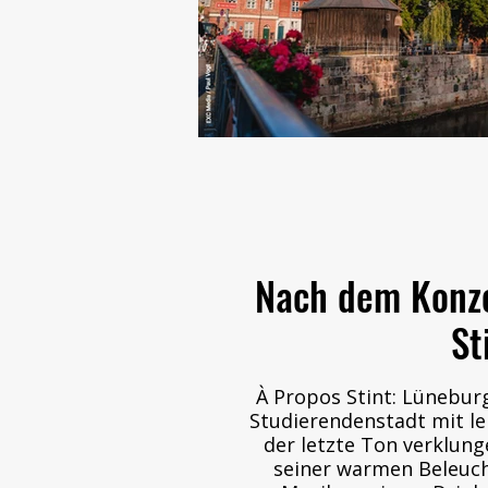
Nach dem Konze
St
À Propos Stint: Lüneburg
Studierendenstadt mit l
der letzte Ton verklungen ist, lädt der Stint mit
seiner warmen Beleuc