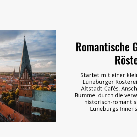
Romantische G
Röst
Startet mit einer kle
Lüneburger Röstere
Altstadt-Cafés. Ansch
Bummel durch die verw
historisch-romanti
Lüneburgs Innens