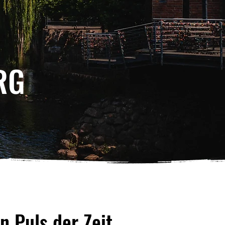
RG
g
n Puls der Zeit