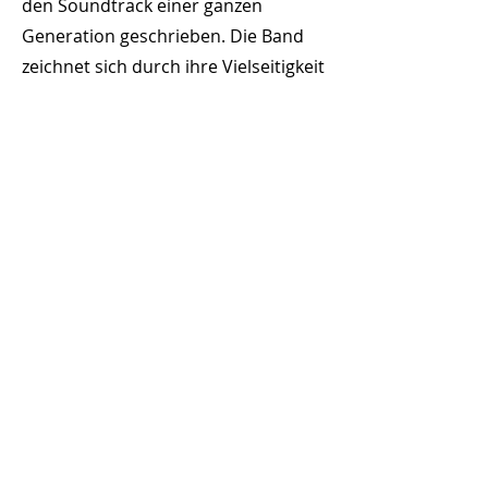
den Soundtrack einer ganzen
Generation geschrieben. Die Band
zeichnet sich durch ihre Vielseitigkeit
aus, die
von hartem Rock bis zu
gefühlvollen Balladen,
von Krawall
bis Kitsch,von Wacken bis zu den
Bravo Hits reicht.
Fury In The Slaughterhouse
bleiben
eine bedeutende Kraft in der
deutschen Musiklandschaft. Mit ihrer
Leidenschaft für Musik und ihrer
Hingabe an die Fans setzen sie
weiterhin Maßstäbe und begeistern
ungebrochen.